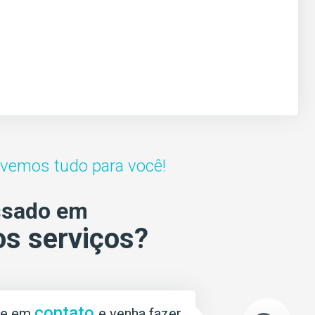
lvemos tudo para você!
ssado em
s serviços?
contato
re em
e venha fazer