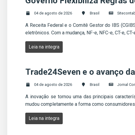
Governo Flexibiliza Regras 
04 de agosto de 2026
Brasil
Sitecontab
A Receita Federal e o Comitê Gestor do IBS (CGIB
eletrônicos. Com a mudança, NF-e, NFC-e, CT-e, CT
Leia na integra
Trade24Seven e o avanço da 
04 de agosto de 2026
Brasil
Jornal Con
A inovação se tornou uma das principais caracterí
mudou completamente a forma como consumidores uti
Leia na integra