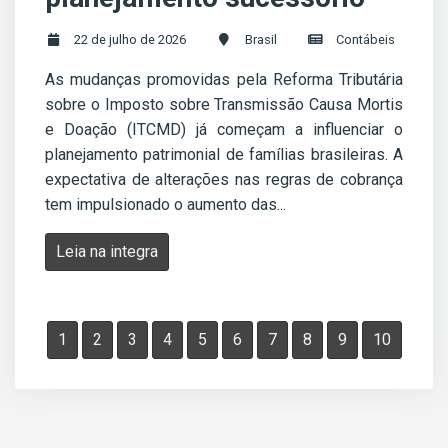
22 de julho de 2026
Brasil
Contábeis
As mudanças promovidas pela Reforma Tributária
sobre o Imposto sobre Transmissão Causa Mortis
e Doação (ITCMD) já começam a influenciar o
planejamento patrimonial de famílias brasileiras. A
expectativa de alterações nas regras de cobrança
tem impulsionado o aumento das...
Leia na integra
1
2
3
4
5
6
7
8
9
10