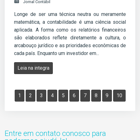
Jornal Contábil
Longe de ser uma técnica neutra ou meramente
matemática, a contabilidade é uma ciência social
aplicada. A forma como os relatórios financeiros
são elaborados reflete diretamente a cultura, o
arcabouço jurídico e as prioridades econômicas de
cada país. Enquanto um investidor em...
Leia na integra
1
2
3
4
5
6
7
8
9
10
Entre em contato conosco para