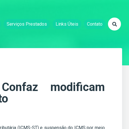
Serviços Prestados
Links Úteis
Contato
Confaz modificam
to
 tributária (ICMS-ST) e suspensão do ICMS por meio