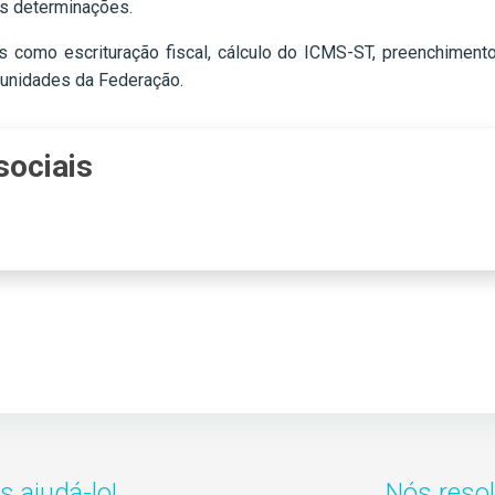
s determinações.
as como escrituração fiscal, cálculo do ICMS-ST, preenchiment
 unidades da Federação.
sociais
 ajudá-lo!
Nós reso