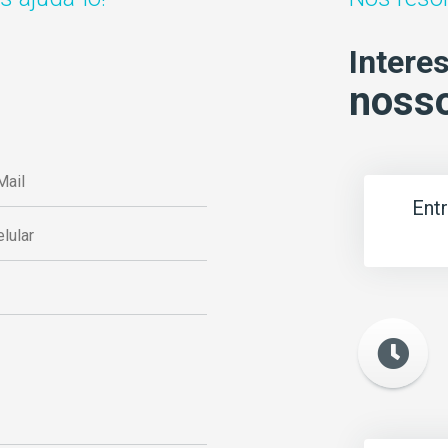
Intere
nosso
Ent